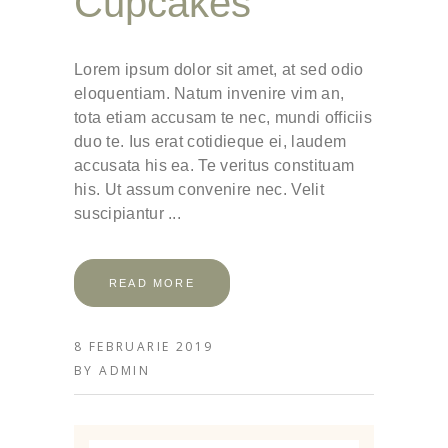
Cupcakes
Lorem ipsum dolor sit amet, at sed odio
eloquentiam. Natum invenire vim an,
tota etiam accusam te nec, mundi officiis
duo te. Ius erat cotidieque ei, laudem
accusata his ea. Te veritus constituam
his. Ut assum convenire nec. Velit
suscipiantur
READ MORE
8 FEBRUARIE 2019
BY
ADMIN