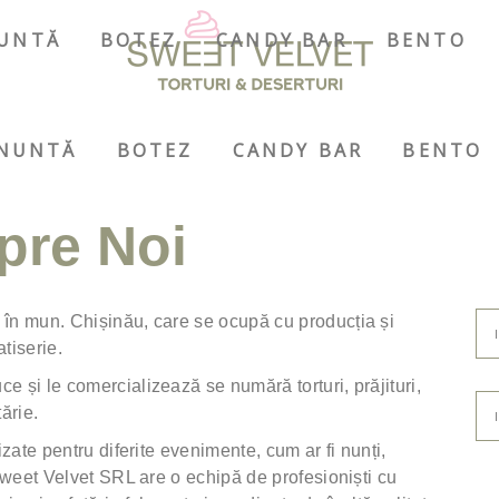
UNTĂ
BOTEZ
CANDY BAR
BENTO
NUNTĂ
BOTEZ
CANDY BAR
BENTO
pre Noi
 în mun. Chișinău, care se ocupă cu producția și
tiserie.
e și le comercializează se numără torturi, prăjituri,
ărie.
izate pentru diferite evenimente, cum ar fi nunți,
 Sweet Velvet SRL are o echipă de profesioniști cu