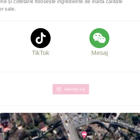
ie și cofetărie folosește ingrediente de înaltă calitate
or sale.
TikTok
Mesaj
Abonați-vă