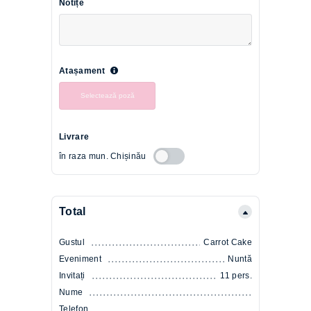
Notițe
Atașament
Selectează poză
Livrare
în raza mun. Chișinău
Total
Gustul
Carrot Cake
Eveniment
Nuntă
Invitați
11 pers.
Nume
Telefon