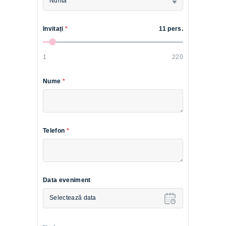
Nuntă
Invitați
*
11 pers.
1
220
Nume
*
Telefon
*
Data eveniment
Selectează data