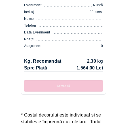
Eveniment
Nuntă
Invitați
11 pers.
Nume
Telefon
Data Eveniment
Notițe
Atașament
0
Kg. Recomandat
2.30 kg
Spre Plată
1,564.00 Lei
Comandă
* Costul decorului este individual și se
stabilește împreună cu cofetarul. Tortul