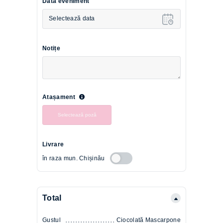
Data eveniment
Selectează data
Notițe
Atașament
Selectează poză
Livrare
în raza mun. Chișinău
Total
Gustul
Ciocolată Mascarpone