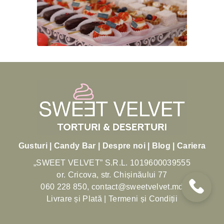
Gusturi |
Candy Bar |
Despre noi |
Blog |
Cariera
„SWEET VELVET” S.R.L.
1019600039555
or. Cricova, str. Chișinăului 77
060 228 850,
contact@sweetvelvet.md
Livrare și Plată | Termeni și Condiții