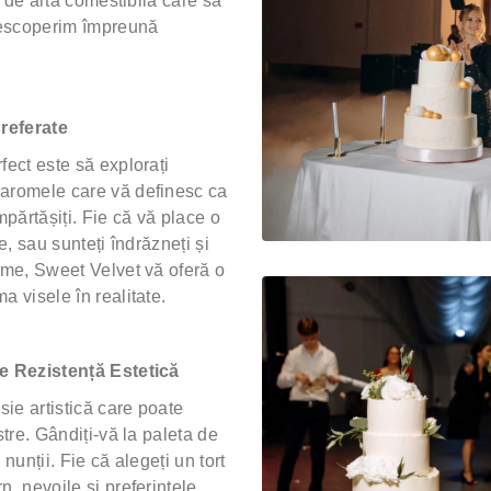
ră de artă comestibilă care să
descoperim împreună
referate
fect este să explorați
 aromele care vă definesc ca
mpărtășiți. Fie că vă place o
e, sau sunteți îndrăzneți și
rome, Sweet Velvet vă oferă o
a visele în realitate.
de Rezistență Estetică
sie artistică care poate
stre. Gândiți-vă la paleta de
nunții. Fie că alegeți un tort
n, nevoile și preferințele