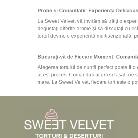
Probe și Consultații: Experiența Delicioa
La Sweet Velvet, vă invităm să trăiți o experi
degustați diferite arome și să discutați cu e
tortul devine o experiență multisenzorială, 
Bucurați-vă de Fiecare Moment: Comanda
Alegerea tortului de nuntă perfect poate fi o
acest proces. Comandați acum și lăsați-ne s
mare. La Sweet Velvet, fiecare tort este o po