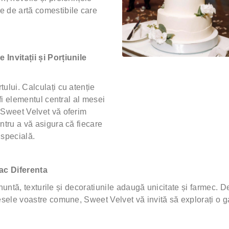
e de artă comestibile care
Invitații și Porțiunile
ului. Calculați cu atenție
 fi elementul central al mesei
 Sweet Velvet vă oferim
ntru a vă asigura că fiecare
 specială.
Fac Diferenta
 nuntă, texturile și decoratiunile adaugă unicitate și farmec. De 
resele voastre comune, Sweet Velvet vă invită să explorați o 