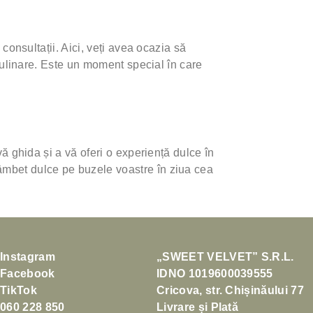
consultații. Aici, veți avea ocazia să
 culinare. Este un moment special în care
vă ghida și a vă oferi o experiență dulce în
âmbet dulce pe buzele voastre în ziua cea
Instagram
„SWEET VELVET” S.R.L.
Facebook
IDNO 1019600039555
TikTok
Cricova, str. Chișinăului 77
060 228 850
Livrare și Plată