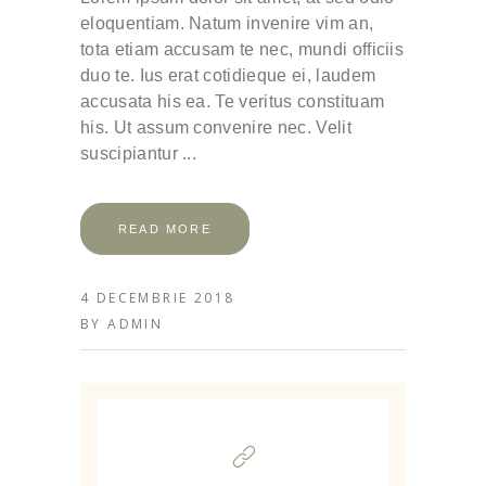
eloquentiam. Natum invenire vim an,
tota etiam accusam te nec, mundi officiis
duo te. Ius erat cotidieque ei, laudem
accusata his ea. Te veritus constituam
his. Ut assum convenire nec. Velit
suscipiantur
READ MORE
4 DECEMBRIE 2018
BY
ADMIN